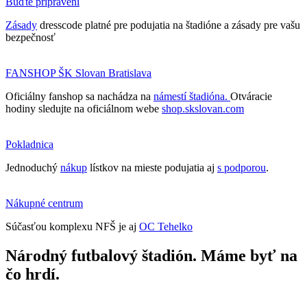
Buďte pripravení
Zásady
dresscode platné pre podujatia na štadióne a zásady pre vašu
bezpečnosť
FANSHOP ŠK Slovan Bratislava
Oficiálny fanshop sa nachádza na
námestí štadióna.
Otváracie
hodiny sledujte na oficiálnom webe
shop.skslovan.com
Pokladnica
Jednoduchý
nákup
lístkov na mieste podujatia aj
s podporou
.
Nákupné centrum
Súčasťou komplexu NFŠ je aj
OC Tehelko
Národný futbalový štadión. Máme byť na
čo hrdí.