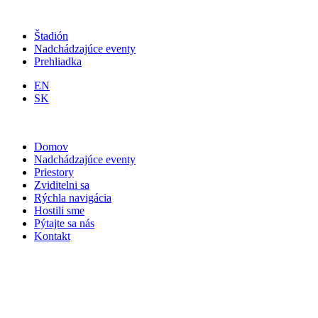
Štadión
Nadchádzajúce eventy
Prehliadka
EN
SK
Domov
Nadchádzajúce eventy
Priestory
Zviditelni sa
Rýchla navigácia
Hostili sme
Pýtajte sa nás
Kontakt